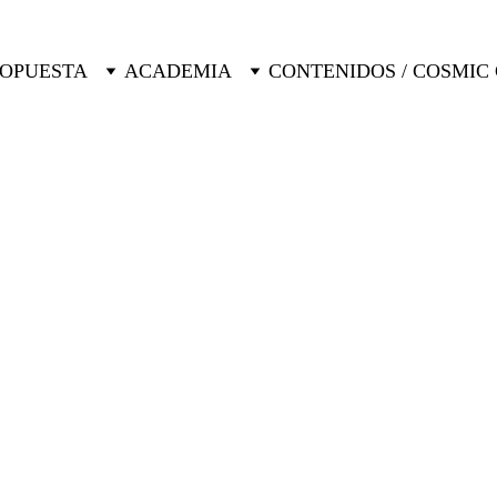
ROPUESTA
ACADEMIA
CONTENIDOS / COSMIC
Saskia
7/4/2024
1 min read